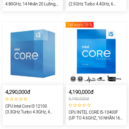
4.80GHz, 14 Nhân 20 Luồng,
(2.5GHz Turbo 4.4GHz, 6
24M Cache, FCLGA1700)
Nhân 12 Luồng, 18MB Cache,
65W) – SK LGA 1700
Tiết kiệm 19 %
4,290,000đ
4,190,000đ
5,190,000đ
CPU Intel Core I3 12100
(3.3GHz Turbo 4.3GHz, 4
CPU INTEL CORE I5-13400F
Nhân 8 Luồng, 12MB Cache,
(UP TO 4.6GHZ, 10 NHÂN 16
60W) – SK LGA 1700
LUỒNG, 20MB CACHE, 65W) -