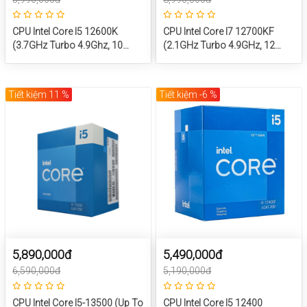
CPU Intel Core I5 12600K
CPU Intel Core I7 12700KF
(3.7GHz Turbo 4.9Ghz, 10
(2.1GHz Turbo 4.9GHz, 12
Nhân 16 Luồng, 20MB Cache,
Nhân 20 Luồng, 25MB Cache,
125W) – SK LGA 1700
65W) – SK LGA 1700
Tiết kiệm 11 %
Tiết kiệm -6 %
5,890,000đ
5,490,000đ
6,590,000đ
5,190,000đ
CPU Intel Core I5-13500 (Up To
CPU Intel Core I5 12400