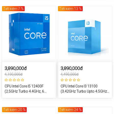
SOCKET INTEL LGA
1700/RAPTOR LAKE)
Tiết kiệm 7 %
Tiết kiệm 13 %
3,890,000đ
3,890,000đ
4,190,000đ
4,490,000đ
CPU Intel Core I5 12400F
CPU Intel Core I3 13100
(2.5GHz Turbo 4.4GHz, 6
(3.42GHz Turbo Upto 4.5GHz,
Nhân 12 Luồng, 18MB Cache,
4 Nhân 8 Luồng, Cache 12MB,
65W) – SK LGA 1700
Socket LGA 1700)
Tiết kiệm 20 %
Tiết kiệm 24 %