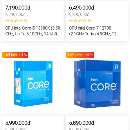
7,190,000đ
6,490,000đ
8,290,000đ
9,890,000đ
CPU Intel Core I5 13600K (3.50
CPU Intel Core I7 12700
GHz, Up To 5.10GHz, 14 Nhân
(2.1GHz Turbo 4.9GHz, 12
20 Luồng, 24 MB Cache,
Nhân 20 Luồng, 25MB Cache,
Raptor Lake)
65W) – SK LGA 1700
Tiết kiệm 0 %
Tiết kiệm 34 %
5,990,000đ
5,890,000đ
5,990,000đ
8,990,000đ