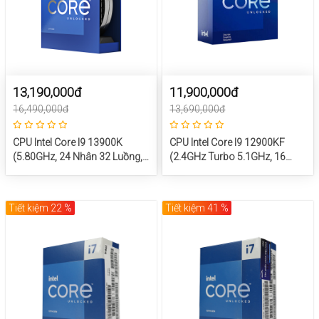
13,190,000đ
11,900,000đ
16,490,000đ
13,690,000đ
CPU Intel Core I9 13900K
CPU Intel Core I9 12900KF
(5.80GHz, 24 Nhân 32 Luồng,
(2.4GHz Turbo 5.1GHz, 16
36M Cache, Raptor Lake)
Nhân 24 Luồng, 30MB Cache,
65W) – SK LGA 1700
Tiết kiệm 22 %
Tiết kiệm 41 %