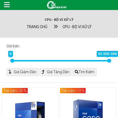
CPU - BỘ VI XỬ LÝ
TRANG CHỦ
CPU - BỘ VI XỬ LÝ
Giá bán:
0
50 000 000
Giá Giảm Dần
Giá Tắng Dần
Tìm Kiếm
Tiết kiệm 20 %
Tiết kiệm 13 %