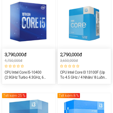
3,790,000đ
2,790,000đ
4,750,000đ
3,650,000đ
CPU Intel Core I5-10400
CPU Intel Core I3 13100F (Up
(2.9GHz Turbo 4.3GHz, 6
To 4.5 GHz / 4 Nhân/ 8 Luồng/
Nhân 12 Luồng, 12MB Cache,
Socket 1700)
65W) – SK LGA 1200
Tiết kiệm 25 %
Tiết kiệm 8 %