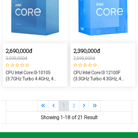
2,690,000đ
2,390,000đ
3,590,000đ
2,590,000đ
CPU Intel Core I3-10105
CPU Intel Core I3 12100F
(3.7GHz Turbo 4.4GHz, 4
(3.3GHz Turbo 4.3GHz, 4
Nhân 8 Luồng, 6MB Cache,
Nhân 8 Luồng, 12MB Cache,
65W) – SK LGA 1200
60W)
1
2
Showing 1-18 of 21 Result