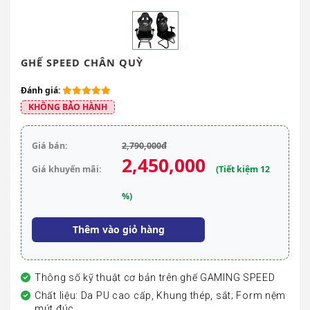
GHẾ SPEED CHÂN QUỲ
Đánh giá:
KHÔNG BẢO HÀNH
Giá bán:
2,790,000đ
2,450,000
Giá khuyến mãi:
(Tiết kiệm 12
%)
Thêm vào giỏ hàng
Thông số kỹ thuật cơ bản trên ghế GAMING SPEED
Chất liệu: Da PU cao cấp, Khung thép, sắt; Form nệm
mút đúc