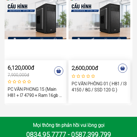
6,120,000đ
2,600,000đ
7,900,000đ
PC VĂN PHÒNG 01 ( H81 / I3
PC VĂN PHONG 15 (Main
4150 / 8G / SSD 120 G )
H81 + I7 4790 + Ram 16gb +
SSD 120gb + VGA GTX1050
Mọi thông tin phản hồi vui lòng gọi
0834.95.7777 - 0587.399.799