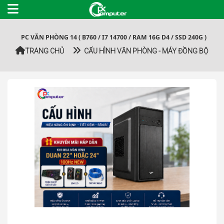
PC VĂN PHÒNG 14 ( B760 / I7 14700 / RAM 16G D4 / SSD 240G )
TRANG CHỦ
CẤU HÌNH VĂN PHÒNG - MÁY ĐỒNG BỘ