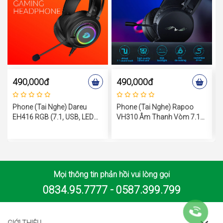
490,000đ
490,000đ
Phone (tai Nghe) Dareu
Phone (tai Nghe) Rapoo
EH416 RGB (7.1, USB, LED
VH310 Âm Thanh Vòm 7.1
RGB)
Có Đèn LED RGB
Mọi thông tin phản hồi vui lòng gọi
0834.95.7777 - 0587.399.799
GIỚI THIỆU