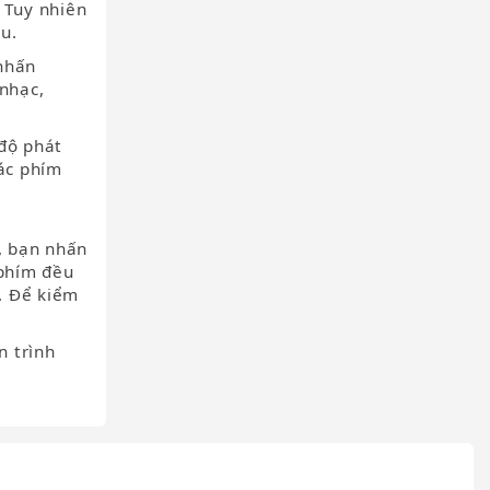
 Tuy nhiên
u.
 nhấn
nhạc,
 độ phát
các phím
h, bạn nhấn
 phím đều
m. Để kiểm
n trình