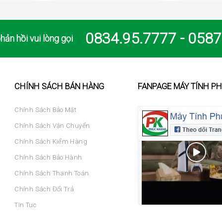
0834.95.7777 - 0587
hản hồi vui lòng gọi
CHÍNH SÁCH BÁN HÀNG
FANPAGE MÁY TÍNH P
Chính Sách Bảo Mật
Chính Sách Vận Chuyển
Chính Sách Kiểm Hàng
Chính Sách Bảo Hành
Chính Sách Thanh Toán
Chính Sách Đổi Trả
Tin Tuc