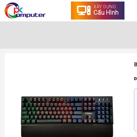
XÂY DỰNG
Cấu Hình
B
Đ