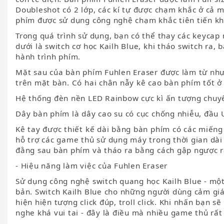
Doubleshot có 2 lớp, các kí tự được chạm khắc ở cả 
phím được sử dụng công nghệ chạm khắc tiên tiến kh
Trong quá trình sử dụng, bạn có thể thay các keycap
dưới là switch cơ học Kailh Blue, khi tháo switch ra
hành trình phím.
Mặt sau của bàn phím Fuhlen Eraser được làm từ nhựa
trên mặt bàn. Có hai chân nẫy kê cao bàn phím tốt ở 
Hệ thống đèn nền LED Rainbow cực kì ấn tượng chuyể
Dây bàn phím là dây cao su có cục chống nhiễu, đầu 
Kê tay được thiết kế dài bằng bàn phím có các miếng
hỗ trợ các game thủ sử dụng máy trong thời gian dài 
đằng sau bàn phím và tháo ra bằng cách gập ngược r
- Hiệu năng làm việc của Fuhlen Eraser
Sử dụng công nghệ switch quang học Kailh Blue - một
bản. Switch Kailh Blue cho những người dùng cảm gi
hiện hiện tượng click đúp, troll click. Khi nhấn bạn 
nghe khá vui tai - đây là điều mà nhiều game thủ rất