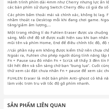
Hành trình phím dài 4mm như Cherry nhưng lực ấn l
các bàn phím sử dụng Switch Cherry đều có giá đa số t
Các phím bấm thoải mái và chính xác, không bị lag. 
nhầm thoát ra Desktop mỗi khi đang chơi game. Ngo
tăng/giảm âm lượng,…
Một trong những lí do Fuhlen Eraser được ưa chuộng 
sáng. Mỗi chế độ sẽ được xuất hiện sau khi bạn nhấn 
mũi tên và phím Home, End để điều chỉnh tốc độ, độ 
//cái phần này em không được kiểm thử nên chưa ch
Ngoài ra, Fuhlen cho phép người dùng tính năng lập t
Fn + Pause sau đó nhấn Fn + ScrLk sẽ thấy 3 đèn tín
tắt hết đèn và sẵn sàng chờ bạn “bung lụa”. Cuối cùn
thử xem cài đặt chưa nhấn Fn + pause để xem các chế
FUHLEN Eraser là một bàn phím Anti-ghost có khả năn
làm việc trơn tru với tốc độ gõ phím nhanh.
SẢN PHẨM LIÊN QUAN