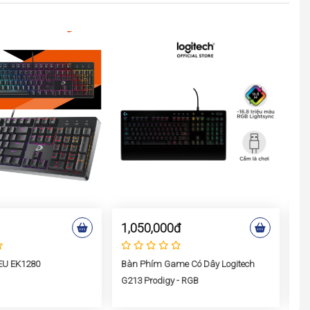
1,050,000đ
4
EU EK1280
Bàn Phím Game Có Dây Logitech
Bà
G213 Prodigy - RGB
95