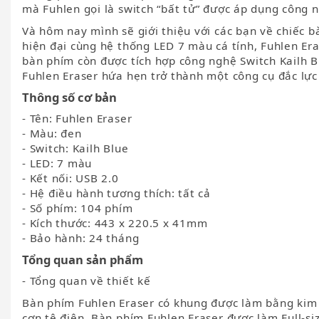
mà Fuhlen gọi là switch “bất tử” được áp dụng công n
Và hôm nay mình sẽ giới thiệu với các bạn về chiếc b
hiện đại cùng hệ thống LED 7 màu cá tính, Fuhlen Era
bàn phím còn được tích hợp công nghệ Switch Kailh Bl
Fuhlen Eraser hứa hẹn trở thành một công cụ đắc lự
Thông số cơ bản
- Tên: Fuhlen Eraser
- Màu: đen
- Switch: Kailh Blue
- LED: 7 màu
- Kết nối: USB 2.0
- Hệ điều hành tương thích: tất cả
- Số phím: 104 phím
- Kích thước: 443 x 220.5 x 41mm
- Bảo hành: 24 tháng
Tổng quan sản phẩm
- Tổng quan về thiết kế
Bàn phím Fuhlen Eraser có khung được làm bằng kim 
cơn tê điện. Bàn phím Fuhlen Eraser được làm Full-s