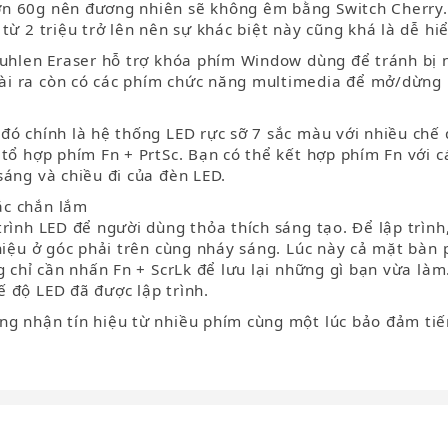
ớn 60g nên đương nhiên sẽ không êm bằng Switch Cherry.
ừ 2 triệu trở lên nên sự khác biệt này cũng khá là dễ hiể
Fuhlen Eraser hỗ trợ khóa phím Window dùng để tránh bị
ài ra còn có các phím chức năng multimedia để mở/dừng 
đó chính là hệ thống LED rực sỡ 7 sắc màu với nhiều chế
tổ hợp phím Fn + PrtSc. Bạn có thể kết hợp phím Fn với 
sáng và chiều đi của đèn LED.
ắc chắn lắm
rình LED để người dùng thỏa thích sáng tạo. Để lập trìn
 hiệu ở góc phải trên cùng nháy sáng. Lúc này cả mặt bàn
g chỉ cần nhấn Fn + ScrLk để lưu lại những gì bạn vừa là
 độ LED đã được lập trình.
g nhận tín hiệu từ nhiều phím cùng một lúc bảo đảm tiế