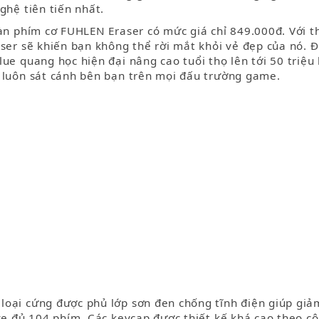
ghệ tiên tiến nhất.
àn phím cơ FUHLEN Eraser có mức giá chỉ 849.000đ. Với t
ser sẽ khiến bạn không thể rời mắt khỏi vẻ đẹp của nó. 
ue quang học hiện đại nâng cao tuổi thọ lên tới 50 triệu
c luôn sát cánh bên bạn trên mọi đấu trường game.
loại cứng được phủ lớp sơn đen chống tĩnh điện giúp gi
ize đủ 104 phím. Các keycap được thiết kế khá cao theo c