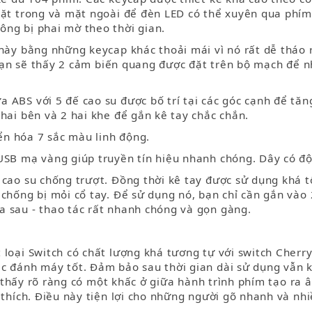
mặt trong và mặt ngoài để đèn LED có thể xuyên qua phím.
ông bị phai mờ theo thời gian.
 này bằng những keycap khác thoải mái vì nó rất dễ tháo 
, bạn sẽ thấy 2 cảm biến quang được đặt trên bộ mạch để 
 ABS với 5 đế cao su được bố trí tại các góc cạnh để tă
hai bên và 2 hai khe để gắn kê tay chắc chắn.
n hóa 7 sắc màu linh động.
USB mạ vàng giúp truyền tín hiệu nhanh chóng. Dây có độ
 cao su chống trượt. Đồng thời kê tay được sử dụng khá 
chống bị mỏi cổ tay. Để sử dụng nó, bạn chỉ cần gắn vào 
a sau - thao tác rất nhanh chóng và gọn gàng.
 loại Switch có chất lượng khá tương tự với switch Cherr
ác đánh máy tốt. Đảm bảo sau thời gian dài sử dụng vẫn 
sẽ thấy rõ ràng có một khấc ở giữa hành trình phím tạo ra
 thích. Điều này tiện lợi cho những người gõ nhanh và nhi