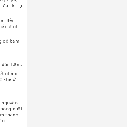
 Các kí tự
ra. Bên
nhận định
ng độ bám
 dài 1.8m.
tốt nhằm
2 khe ở
y nguyên
không xuất
 âm thanh
ều.