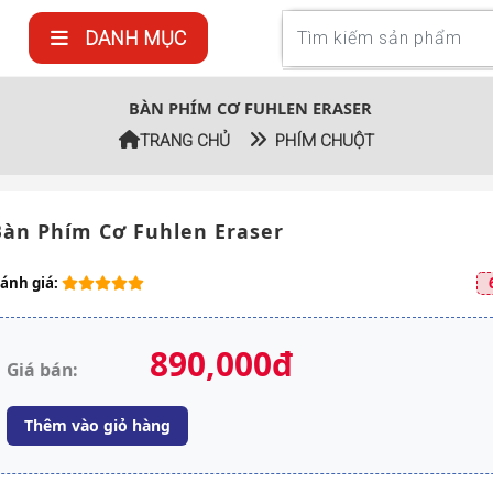
DANH MỤC
BÀN PHÍM CƠ FUHLEN ERASER
TRANG CHỦ
PHÍM CHUỘT
àn Phím Cơ Fuhlen Eraser
ánh giá:
890,000đ
Giá bán:
Thêm vào giỏ hàng