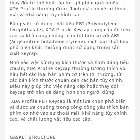
thay đổi tư thế hoặc áp lực gõ phím quá nhiều.
XDA Profile thường được đánh giá cao về sự thoải
mái và khả năng tùy chỉnh cao.
Bằng việc sử dụng chất liệu PBT (Polybutylene
terephthalate), XDA Profile Keycap cung cấp độ bền
cao và khả năng chống mòn tốt hơn so với ABS
(Acrylonitrile butadiene styrene), một loại chất liệu
phổ biến khác thường được sử dụng trong sản
xuất keycap.
Nhờ vào việc sử dụng kích thước và hình dáng tiêu
chuẩn, XDA Profile Keycap thường tương thích với
hầu hết các loại bàn phím cơ trên thị trường, từ
các bản kích thước chuẩn đến các bản tùy chỉnh.
Điều này giúp cho việc nâng cấp hoặc thay đổi
keycap trở nên dễ dàng hơn cho người dùng.
XDA Profile PBT Keycap là một lựa chọn phổ biến
và được ưa chuộng trong cộng đồng yêu thích bàn
phím cơ nhờ vào sự thoải mái, khả năng tùy chỉnh
cao, và chất lượng vật liệu cao cấp.
GASKET STRUCTURE