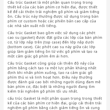
Cấu trúc Gasket là một phần quan trọng trong
thiết kế của các bàn phím cơ hiện đại, được thiết
kế để cải thiện trải nghiệm gõ phím và giảm tiếng
ồn. Cấu trúc này thường được sử dụng trong bàn
phím cơ custom hoặc các phiên bản cao cấp của
các nhà sản xuất nổi tiếng.
Cấu trúc Gasket bao gồm việc sử dụng các phớt
cao su (gasket) được đặt giữa các lớp của bàn phím
cơ, từ lớp nắp trên (top case) đến lớp nắp dưới
(bottom case). Các phớt cao su này giữa các lớp
giúp làm giảm tiếng ồn từ việc gõ phím và tạo ra
một cảm giác gõ phím êm ái hơn.
Cấu trúc Gasket cũng giúp cải thiện độ nảy của
phím bằng cách tạo ra một lực phản kháng nhất
định khi nhấn phím xuống, tạo ra cảm giác gõ
phím thú vị và linh hoạt hơn. Điều này thường
được đánh giá cao bởi những người dùng đam mê
bàn phím cơ, đặc biệt là những người đang tìm
kiếm trải nghiệm gõ phím tối ưu nhất.
cấu trúc Gasket là một phần quan trọng trong thiết
kế của các bàn phím cơ hiện đại, giúp cải thiện trải
nghiệm gõ phím bằng cách giảm tiếng ồn và cung