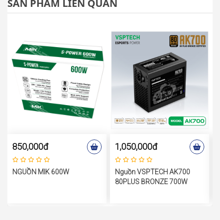
SẢN PHẨM LIÊN QUAN
T
850,000đ
1,050,000đ
NGUỒN MIK 600W
Nguồn VSPTECH AK700
80PLUS BRONZE 700W