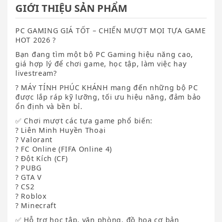
GIỚI THIỆU SẢN PHẨM
PC GAMING GIÁ TỐT – CHIẾN MƯỢT MỌI TỰA GAME
HOT 2026 ?
Bạn đang tìm một bộ PC Gaming hiệu năng cao,
giá hợp lý để chơi game, học tập, làm việc hay
livestream?
? MÁY TÍNH PHÚC KHÁNH mang đến những bộ PC
được lắp ráp kỹ lưỡng, tối ưu hiệu năng, đảm bảo
ổn định và bền bỉ.
✅ Chơi mượt các tựa game phổ biến:
? Liên Minh Huyền Thoại
? Valorant
? FC Online (FIFA Online 4)
? Đột Kích (CF)
? PUBG
? GTA V
? CS2
? Roblox
? Minecraft
✅ Hỗ trợ học tập, văn phòng, đồ họa cơ bản