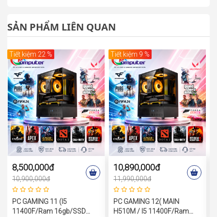
SẢN PHẨM LIÊN QUAN
Tiết kiệm 22 %
Tiết kiệm 9 %
8,500,000đ
10,890,000đ
10,900,000đ
11,990,000đ
PC GAMING 11 (i5
PC GAMING 12( MAIN
11400F/Ram 16gb/SSD
H510M / I5 11400F/Ram