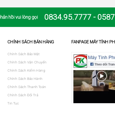
0834.95.7777 - 0587
hản hồi vui lòng gọi
CHÍNH SÁCH BÁN HÀNG
FANPAGE MÁY TÍNH P
Chính Sách Bảo Mật
Chính Sách Vận Chuyển
Chính Sách Kiểm Hàng
Chính Sách Bảo Hành
Chính Sách Thanh Toán
Chính Sách Đổi Trả
Tin Tuc