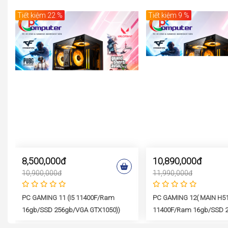
Tiết kiệm 22 %
Tiết kiệm 9 %
8,500,000đ
10,890,000đ
10,900,000đ
11,990,000đ
PC GAMING 11 (i5 11400F/Ram
PC GAMING 12( MAIN H51
/
16gb/SSD 256gb/VGA GTX1050))
11400F/Ram 16gb/SSD 
GTX1060)