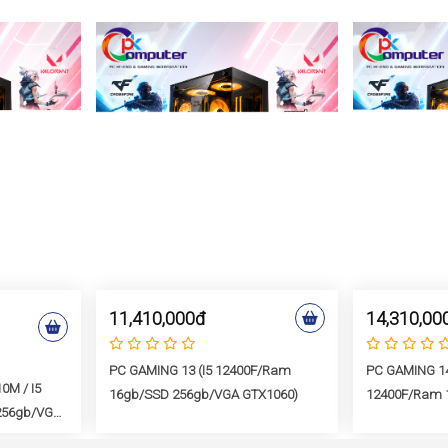
11,410,000đ
14,310,00
PC GAMING 13 (i5 12400F/Ram
PC GAMING 14
0M / I5
16gb/SSD 256gb/VGA GTX1060)
12400F/Ram 
256gb/VGA
RTX2060)