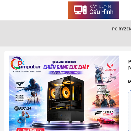
XÂY DỰNG
Cấu Hình
PC RYZEN 
Đ