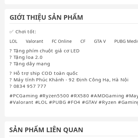
GIỚI THIỆU SẢN PHẨM
✅ Chơi tốt:
LOL
Valorant
FC Online
CF
GTA V
PUBG Med
? Tặng phím chuột giả cơ LED
? Tặng loa 2.0
? Tặng dây mạng
? Hỗ trợ ship COD toàn quốc
? Máy tính Phúc Khánh - 92 Định Công Hạ, Hà Nội
? 0834 957 777
#PCGaming #Ryzen5500 #RX580 #AMDGaming #May
#Valorant #LOL #PUBG #FO4 #GTAV #Ryzen #Gamin
SẢN PHẨM LIÊN QUAN