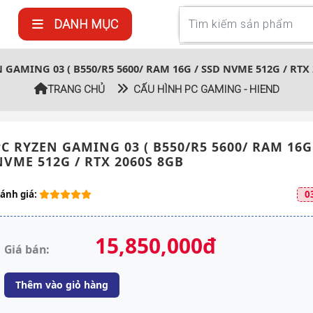
DANH MỤC
GAMING 03 ( B550/R5 5600/ RAM 16G / SSD NVME 512G / RTX 
TRANG CHỦ
CẤU HÌNH PC GAMING - HIEND
PC RYZEN GAMING 03 ( B550/R5 5600/ RAM 16G
NVME 512G / RTX 2060S 8GB
ánh giá:
0
15,850,000đ
Giá bán:
Thêm vào giỏ hàng