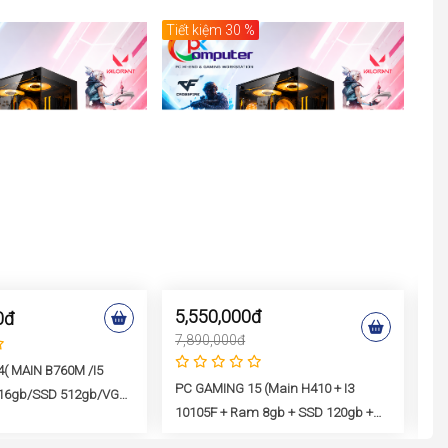
Tiết kiệm 30 %
Tiế
5,550,000đ
7
0đ
7,890,000đ
9,
( MAIN B760M /i5
PC GAMING 15 (Main H410 + I3
PC
16gb/SSD 512gb/VGA
10105F + Ram 8gb + SSD 120gb +
27
VGA GTX1050
GT