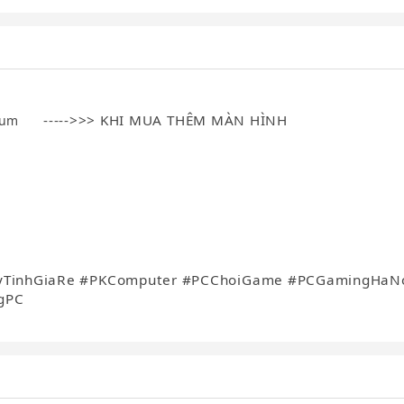
----->>> KHI MUA THÊM MÀN HÌNH
ium
TinhGiaRe #PKComputer #PCChoiGame #PCGamingHaN
gPC