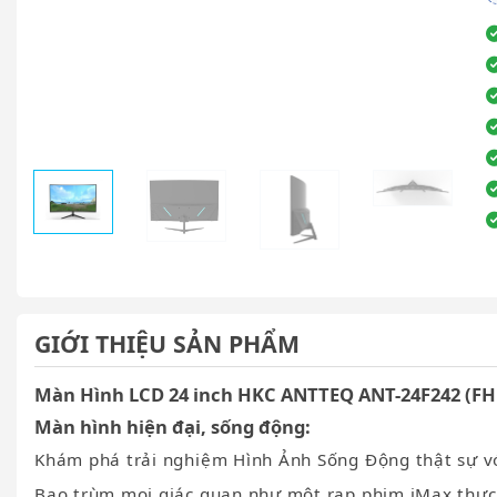
GIỚI THIỆU SẢN PHẨM
Màn Hình LCD 24 inch HKC ANTTEQ ANT-24F242 (FH
Màn hình hiện đại, sống động:
Khám phá trải nghiệm Hình Ảnh Sống Động thật sự v
Bao trùm mọi giác quan như một rạp phim iMax thực