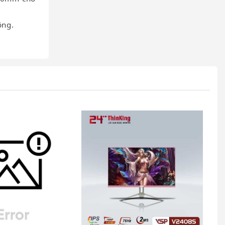
.
ộng.