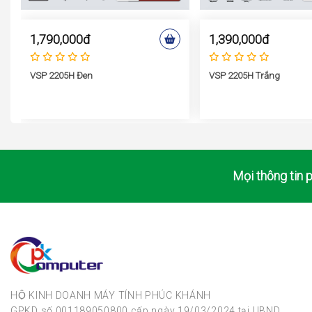
1,790,000đ
1,390,000đ
VSP 2205H Đen
VSP 2205H Trắng
Mọi thông tin p
HỘ KINH DOANH MÁY TÍNH PHÚC KHÁNH
GPKD số 001189050800 cấp ngày 19/03/2024 tại UBND