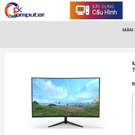
XÂY DỰNG
Cấu Hình
MÀN H
Đ