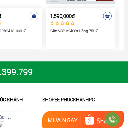
đ
1,590,000đ
2
 RRB2413 100HZ
24in VSP V2408s Hồng 75HZ
VS
.399.799
HÚC KHÁNH
SHOPEE PHUCKHANHPC