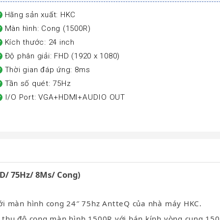
Hãng sản xuất: HKC
Màn hình: Cong (1500R)
Kích thước: 24 inch
Độ phân giải: FHD (1920 x 1080)
Thời gian đáp ứng: 8ms
Tần số quét: 75Hz
I/O Port: VGA+HDMl+AUDIO OUT
D/ 75Hz/ 8Ms/ Cong)
ới màn hình cong 24″ 75hz AntteQ của nhà máy HKC.
 thụ,độ cong màn hình 1500R với bán kính vòng cung 1