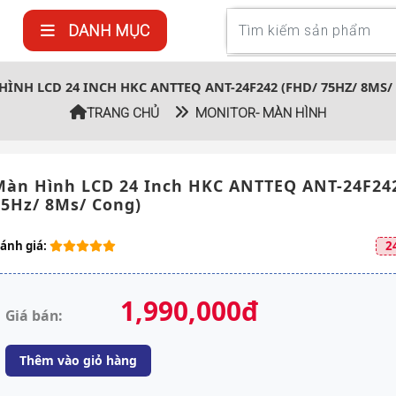
DANH MỤC
ÌNH LCD 24 INCH HKC ANTTEQ ANT-24F242 (FHD/ 75HZ/ 8MS/
TRANG CHỦ
MONITOR- MÀN HÌNH
Màn Hình LCD 24 Inch HKC ANTTEQ ANT-24F24
75Hz/ 8Ms/ Cong)
ánh giá:
2
1,990,000đ
Giá bán:
Thêm vào giỏ hàng