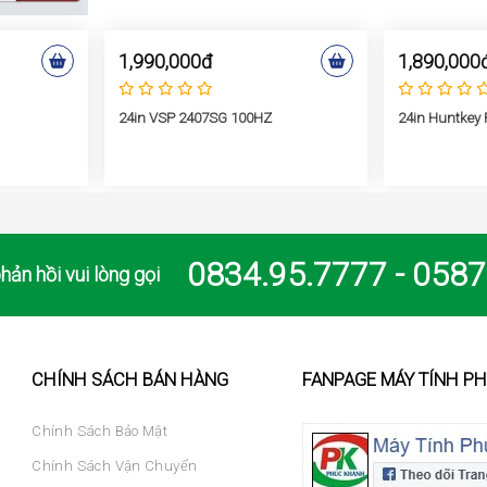
1,990,000đ
1,890,000
24in VSP 2407SG 100HZ
24in Huntkey
0834.95.7777 - 0587
hản hồi vui lòng gọi
CHÍNH SÁCH BÁN HÀNG
FANPAGE MÁY TÍNH P
Chính Sách Bảo Mật
Chính Sách Vận Chuyển