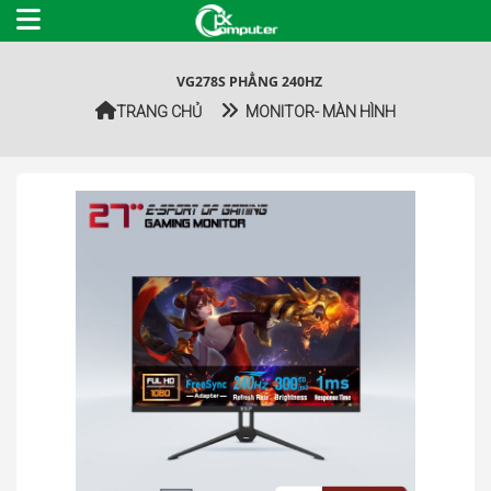
VG278S PHẲNG 240HZ
TRANG CHỦ
MONITOR- MÀN HÌNH