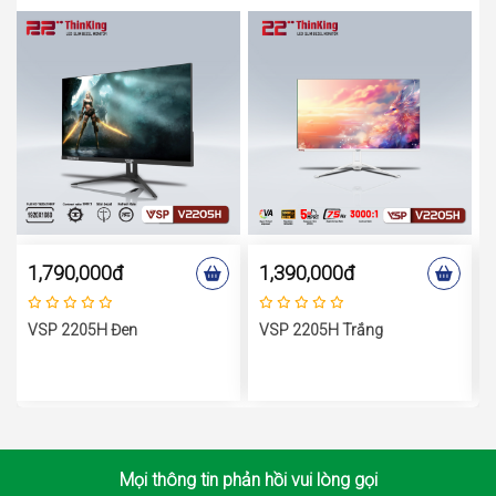
1,790,000đ
1,390,000đ
VSP 2205H Đen
VSP 2205H Trắng
Mọi thông tin phản hồi vui lòng gọi