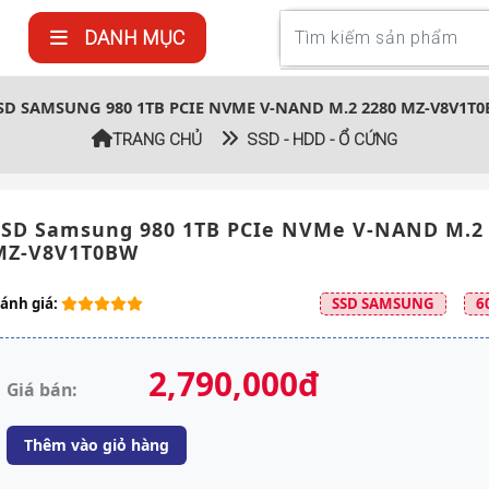
DANH MỤC
D SAMSUNG 980 1TB PCIE NVME V-NAND M.2 2280 MZ-V8V1T
TRANG CHỦ
SSD - HDD - Ổ CỨNG
SSD Samsung 980 1TB PCIe NVMe V-NAND M.2 
MZ-V8V1T0BW
ánh giá:
SSD SAMSUNG
6
2,790,000đ
Giá bán:
Thêm vào giỏ hàng