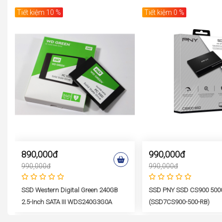
Tiết kiệm 10 %
Tiết kiệm 0 %
890,000đ
990,000đ
990,000đ
990,000đ
SSD Western Digital Green 240GB
SSD PNY SSD CS900 500
2.5-Inch SATA III WDS240G3G0A
(SSD7CS900-500-RB)