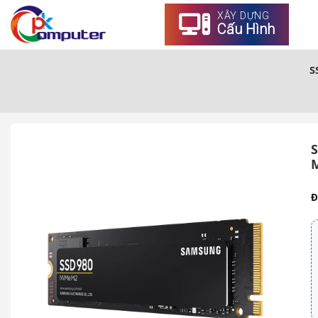
XÂY DỰNG
Cấu Hình
SS
Đ