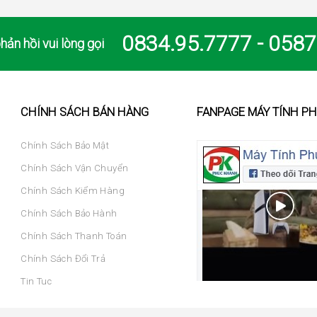
0834.95.7777 - 0587
hản hồi vui lòng gọi
CHÍNH SÁCH BÁN HÀNG
FANPAGE MÁY TÍNH P
Chính Sách Bảo Mật
Chính Sách Vận Chuyển
Chính Sách Kiểm Hàng
Chính Sách Bảo Hành
Chính Sách Thanh Toán
Chính Sách Đổi Trả
Tin Tuc