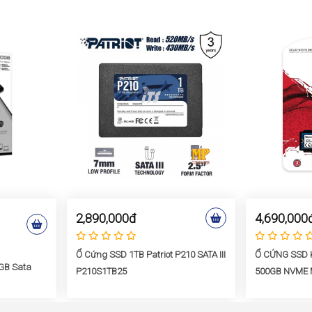
2,890,000đ
4,690,000
Ổ Cứng SSD 1TB Patriot P210 SATA III
Ổ CỨNG SSD 
GB Sata
P210S1TB25
500GB NVME M
(ĐỌC 3500MB/
(SNV2S/500G