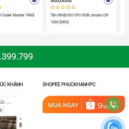
360,000đ
2
 Cooler Master T400i
Tản Nhiệt Khí CPU RGB Jonsbo CR-
Tả
1000 (ĐEN)
.399.799
HÚC KHÁNH
SHOPEE PHUCKHANHPC