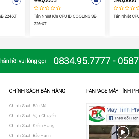
990,000đ
390,000đ
 SE-224-XT
Tản Nhiệt Khí CPU ID COOLING SE-
Tản Nhiệt CPU
226-XT
0834.95.7777 - 0587
hản hồi vui lòng gọi
CHÍNH SÁCH BÁN HÀNG
FANPAGE MÁY TÍNH P
Chính Sách Bảo Mật
Chính Sách Vận Chuyển
Chính Sách Kiểm Hàng
Chính Sách Bảo Hành