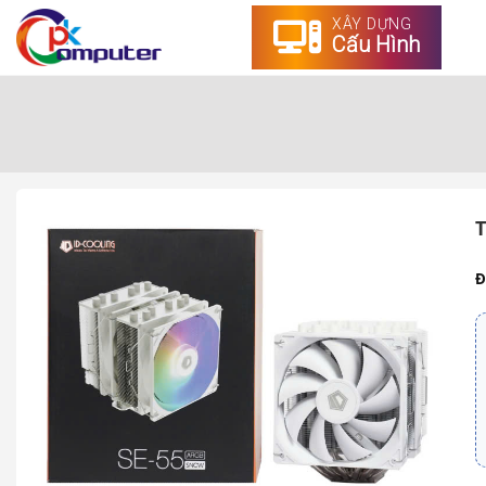
XÂY DỰNG
Cấu Hình
T
Đ