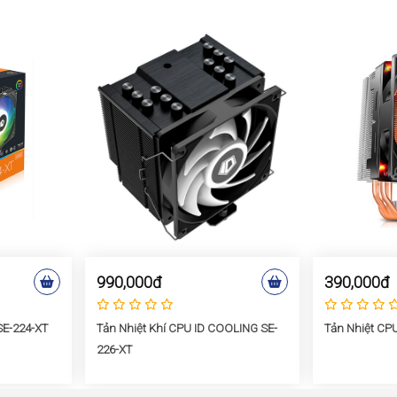
990,000đ
390,000đ
 SE-224-XT
Tản Nhiệt Khí CPU ID COOLING SE-
Tản Nhiệt CPU
226-XT