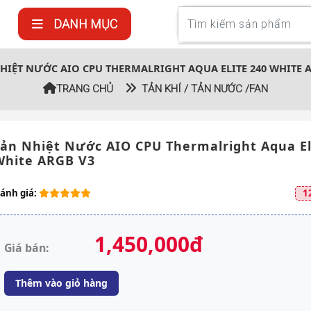
DANH MỤC
IỆT NƯỚC AIO CPU THERMALRIGHT AQUA ELITE 240 WHITE 
TRANG CHỦ
TẢN KHÍ / TẢN NƯỚC /FAN
ản Nhiệt Nước AIO CPU Thermalright Aqua El
White ARGB V3
ánh giá:
1
1,450,000đ
Giá bán:
Thêm vào giỏ hàng