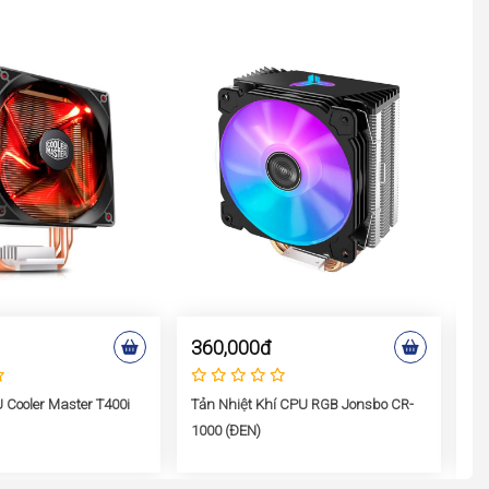
360,000đ
2
 Cooler Master T400i
Tản Nhiệt Khí CPU RGB Jonsbo CR-
Tả
1000 (ĐEN)