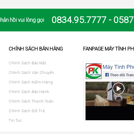
0834.95.7777 - 0587
hản hồi vui lòng gọi
CHÍNH SÁCH BÁN HÀNG
FANPAGE MÁY TÍNH P
Chính Sách Bảo Mật
Chính Sách Vận Chuyển
Chính Sách Kiểm Hàng
Chính Sách Bảo Hành
Chính Sách Thanh Toán
Chính Sách Đổi Trả
Tin Tuc