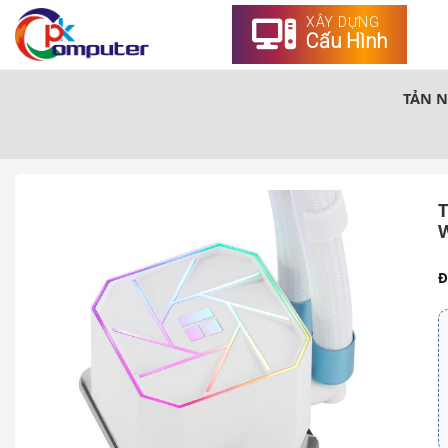
XÂY DỰNG
Cấu Hình
TẢN NH
T
Đ