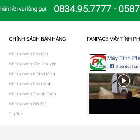
0834.95.7777 - 0587
hản hồi vui lòng gọi
CHÍNH SÁCH BÁN HÀNG
FANPAGE MÁY TÍNH P
Chính Sách Bảo Mật
Chính Sách Vận Chuyển
Chính Sách Kiểm Hàng
Chính Sách Bảo Hành
Chính Sách Thanh Toán
Chính Sách Đổi Trả
Tin Tuc