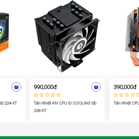
990,000đ
390,000đ
 SE-224-XT
Tản Nhiệt Khí CPU ID COOLING SE-
Tản Nhiệt CPU
226-XT