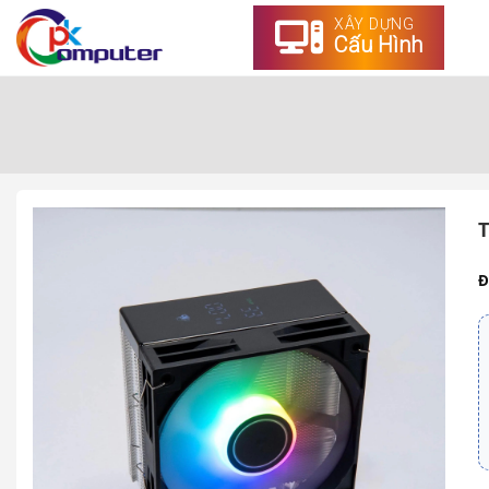
XÂY DỰNG
Cấu Hình
T
Đ