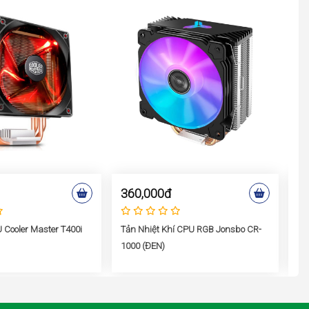
360,000đ
2
 Cooler Master T400i
Tản Nhiệt Khí CPU RGB Jonsbo CR-
Tả
1000 (ĐEN)